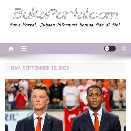
Skip
to
content
BukaPortal.com
Satu Portal, Jutaan Informasi. Semua Ada di Sini!
DAY:
SEPTEMBER 12, 2025