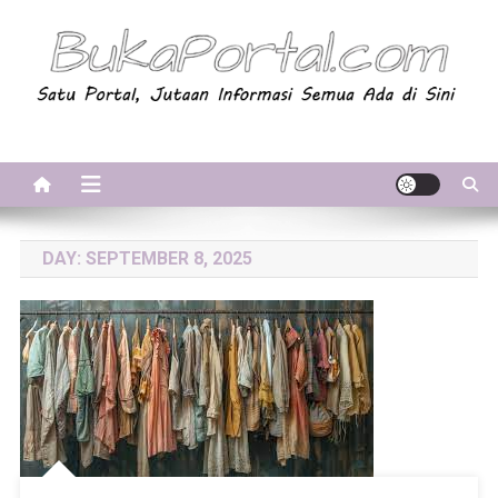
Skip
to
content
BukaPortal.com
Satu Portal, Jutaan Informasi. Semua Ada di Sini!
DAY:
SEPTEMBER 8, 2025