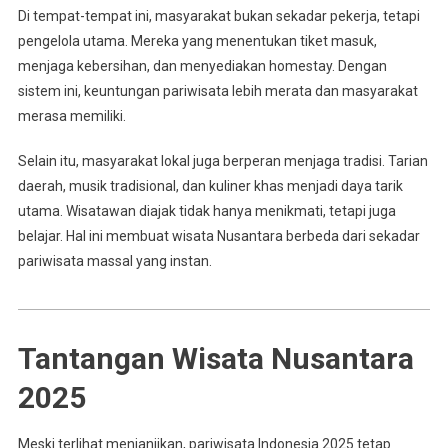
Di tempat-tempat ini, masyarakat bukan sekadar pekerja, tetapi
pengelola utama. Mereka yang menentukan tiket masuk,
menjaga kebersihan, dan menyediakan homestay. Dengan
sistem ini, keuntungan pariwisata lebih merata dan masyarakat
merasa memiliki.
Selain itu, masyarakat lokal juga berperan menjaga tradisi. Tarian
daerah, musik tradisional, dan kuliner khas menjadi daya tarik
utama. Wisatawan diajak tidak hanya menikmati, tetapi juga
belajar. Hal ini membuat wisata Nusantara berbeda dari sekadar
pariwisata massal yang instan.
Tantangan Wisata Nusantara
2025
Meski terlihat menjanjikan, pariwisata Indonesia 2025 tetap