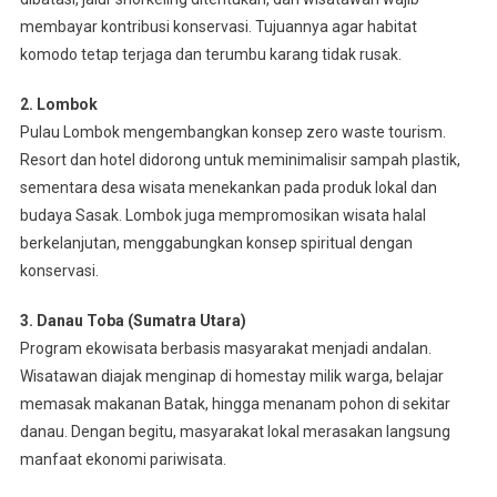
membayar kontribusi konservasi. Tujuannya agar habitat
komodo tetap terjaga dan terumbu karang tidak rusak.
2. Lombok
Pulau Lombok mengembangkan konsep zero waste tourism.
Resort dan hotel didorong untuk meminimalisir sampah plastik,
sementara desa wisata menekankan pada produk lokal dan
budaya Sasak. Lombok juga mempromosikan wisata halal
berkelanjutan, menggabungkan konsep spiritual dengan
konservasi.
3. Danau Toba (Sumatra Utara)
Program ekowisata berbasis masyarakat menjadi andalan.
Wisatawan diajak menginap di homestay milik warga, belajar
memasak makanan Batak, hingga menanam pohon di sekitar
danau. Dengan begitu, masyarakat lokal merasakan langsung
manfaat ekonomi pariwisata.