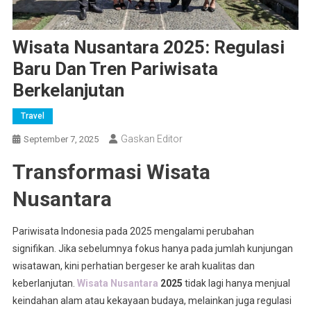
Wisata Nusantara 2025: Regulasi
Baru Dan Tren Pariwisata
Berkelanjutan
Travel
Gaskan Editor
September 7, 2025
Transformasi Wisata
Nusantara
Pariwisata Indonesia pada 2025 mengalami perubahan
signifikan. Jika sebelumnya fokus hanya pada jumlah kunjungan
wisatawan, kini perhatian bergeser ke arah kualitas dan
keberlanjutan.
Wisata Nusantara
2025
tidak lagi hanya menjual
keindahan alam atau kekayaan budaya, melainkan juga regulasi