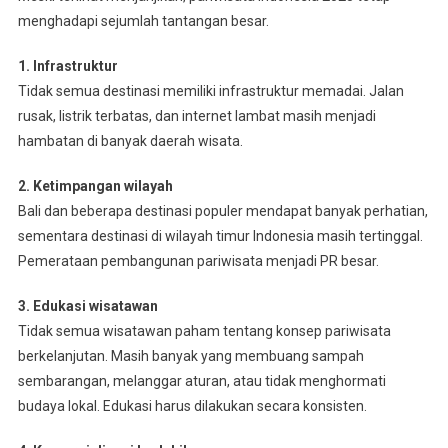
menghadapi sejumlah tantangan besar.
1. Infrastruktur
Tidak semua destinasi memiliki infrastruktur memadai. Jalan
rusak, listrik terbatas, dan internet lambat masih menjadi
hambatan di banyak daerah wisata.
2. Ketimpangan wilayah
Bali dan beberapa destinasi populer mendapat banyak perhatian,
sementara destinasi di wilayah timur Indonesia masih tertinggal.
Pemerataan pembangunan pariwisata menjadi PR besar.
3. Edukasi wisatawan
Tidak semua wisatawan paham tentang konsep pariwisata
berkelanjutan. Masih banyak yang membuang sampah
sembarangan, melanggar aturan, atau tidak menghormati
budaya lokal. Edukasi harus dilakukan secara konsisten.