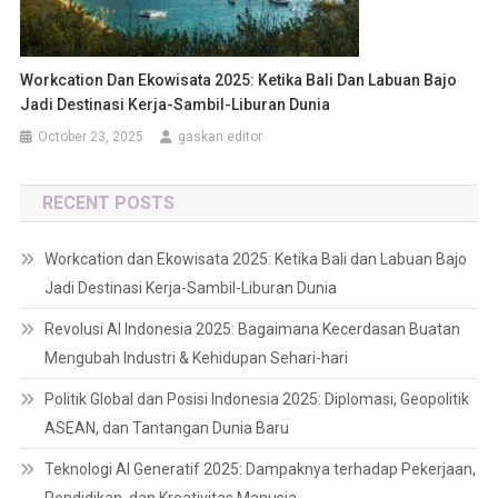
Workcation Dan Ekowisata 2025: Ketika Bali Dan Labuan Bajo
Jadi Destinasi Kerja-Sambil-Liburan Dunia
October 23, 2025
gaskan editor
RECENT POSTS
Workcation dan Ekowisata 2025: Ketika Bali dan Labuan Bajo
Jadi Destinasi Kerja-Sambil-Liburan Dunia
Revolusi AI Indonesia 2025: Bagaimana Kecerdasan Buatan
Mengubah Industri & Kehidupan Sehari-hari
Politik Global dan Posisi Indonesia 2025: Diplomasi, Geopolitik
ASEAN, dan Tantangan Dunia Baru
Teknologi AI Generatif 2025: Dampaknya terhadap Pekerjaan,
Pendidikan, dan Kreativitas Manusia