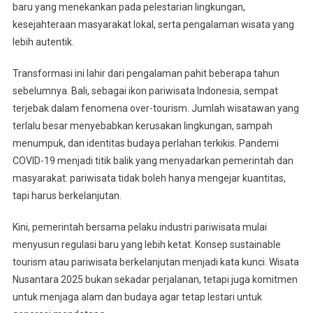
baru yang menekankan pada pelestarian lingkungan,
kesejahteraan masyarakat lokal, serta pengalaman wisata yang
lebih autentik.
Transformasi ini lahir dari pengalaman pahit beberapa tahun
sebelumnya. Bali, sebagai ikon pariwisata Indonesia, sempat
terjebak dalam fenomena over-tourism. Jumlah wisatawan yang
terlalu besar menyebabkan kerusakan lingkungan, sampah
menumpuk, dan identitas budaya perlahan terkikis. Pandemi
COVID-19 menjadi titik balik yang menyadarkan pemerintah dan
masyarakat: pariwisata tidak boleh hanya mengejar kuantitas,
tapi harus berkelanjutan.
Kini, pemerintah bersama pelaku industri pariwisata mulai
menyusun regulasi baru yang lebih ketat. Konsep sustainable
tourism atau pariwisata berkelanjutan menjadi kata kunci. Wisata
Nusantara 2025 bukan sekadar perjalanan, tetapi juga komitmen
untuk menjaga alam dan budaya agar tetap lestari untuk