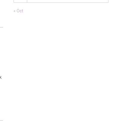
« Oct
k