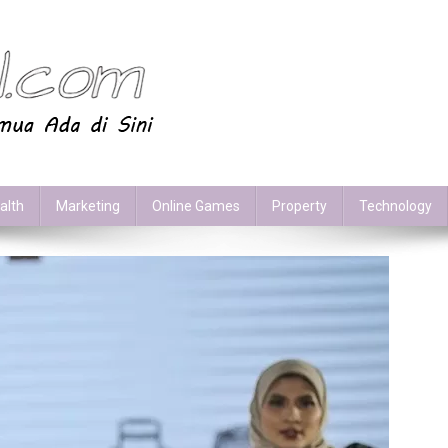
alth
Marketing
Online Games
Property
Technology