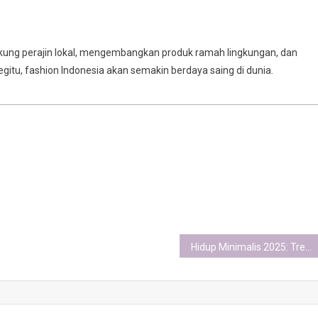
ukung perajin lokal, mengembangkan produk ramah lingkungan, dan
itu, fashion Indonesia akan semakin berdaya saing di dunia.
Hidup Minimalis 2025: Tren Gaya Hidup Sederhana di Tengah Krisis Sosial