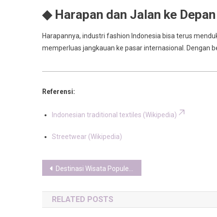
◆ Harapan dan Jalan ke Depan
Harapannya, industri fashion Indonesia bisa terus mend
memperluas jangkauan ke pasar internasional. Dengan beg
Referensi:
Indonesian traditional textiles (Wikipedia)
Streetwear (Wikipedia)
Post
Destinasi Wisata Populer Indonesia 2025: Bali, Labuan Bajo, hingga IKN Nusantara
navigation
RELATED POSTS