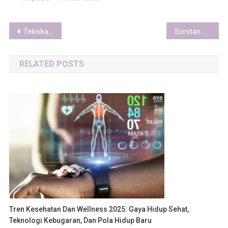
Post
Teknikal Fashion untuk Urban Living: Dari Gorpcore ke Modular Design
Sorotan Piala AFF U-19 2025: Duel Sengit Indonesia vs Thailand di Laga Penentuan
navigation
RELATED POSTS
Tren Kesehatan Dan Wellness 2025: Gaya Hidup Sehat,
Teknologi Kebugaran, Dan Pola Hidup Baru