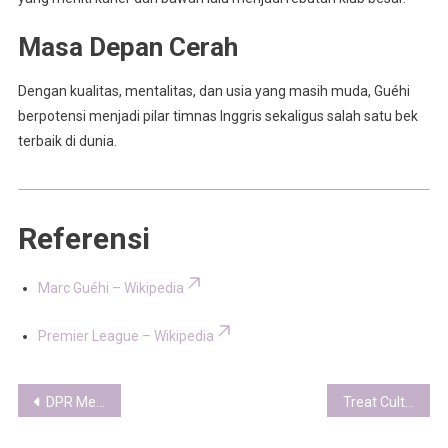
Masa Depan Cerah
Dengan kualitas, mentalitas, dan usia yang masih muda, Guéhi
berpotensi menjadi pilar timnas Inggris sekaligus salah satu bek
terbaik di dunia.
Referensi
Marc Guéhi – Wikipedia
Premier League – Wikipedia
Post
DPR Mendesak Presiden Prabowo Segera Tetapkan RPP Manajemen ASN
Treat Culture 2025: Fenomena Gaya Hidup Baru Generasi Milenial dan Gen Z
navigation