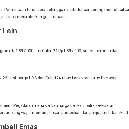
ga. Permintaan turun tipis, sehingga distributor cenderung men-stabilka
in tanpa menimbulkan gejolak pasar.
 Lain
gram Rp1.897.000 dan Galeri 24 Rp1.897.000, sedikit berbeda dari
k 26 Juni, harga UBS dan Galeri 24 telah konsisten turun bertahap,
suaian. Pegadaian menawarkan harga beli kembali kise­-kisaran
read yang wajar memungkinkan pembelian dan penjualan tetap likuid.
embeli Emas