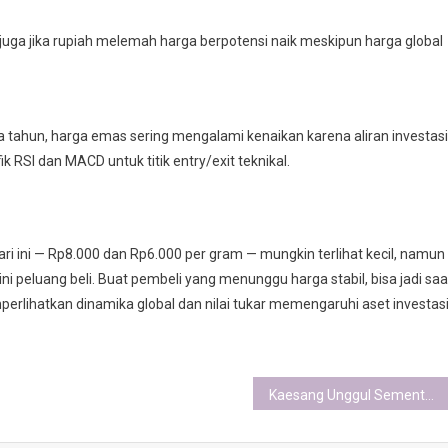
 juga jika rupiah melemah harga berpotensi naik meskipun harga global
 tahun, harga emas sering mengalami kenaikan karena aliran investasi
 RSI dan MACD untuk titik entry/exit teknikal.
i ini — Rp8.000 dan Rp6.000 per gram — mungkin terlihat kecil, namun
ini peluang beli. Buat pembeli yang menunggu harga stabil, bisa jadi saa
erlihatkan dinamika global dan nilai tukar memengaruhi aset investas
Kaesang Unggul Sementara di E‑Voting Caketum PSI: “Saya Siap Menang”