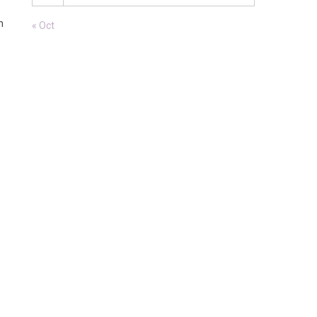
n
« Oct