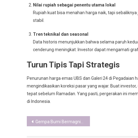
Nilai rupiah sebagai penentu utama lokal
Rupiah kuat bisa menahan harga naik, tapi sebaliknya
stabil.
Tren teknikal dan seasonal
Data historis menunjukkan bahwa selama paruh kedua
cenderung meningkat. Investor dapat mengamati grafik
Turun Tipis Tapi Strategis
Penurunan harga emas UBS dan Galeri 24 di Pegadaian har
mengindikasikan koreksi pasar yang wajar. Buat investor, 
tepat sebelum Ramadan. Yang pasti, pergerakan ini memp
di Indonesia.
Post
Gempa Bumi Bermagnitudo 3.5 Guncang Wilayah Poso, Sulawesi Tengah
navigation