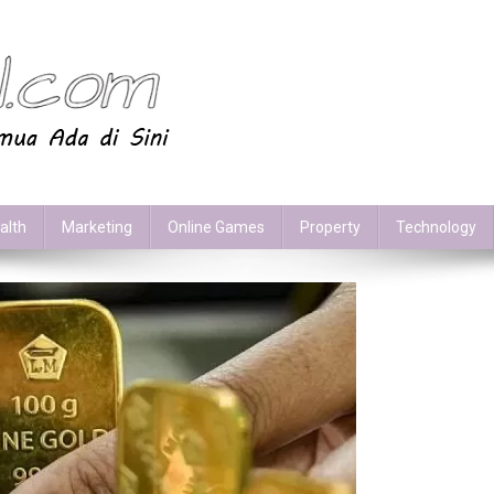
alth
Marketing
Online Games
Property
Technology