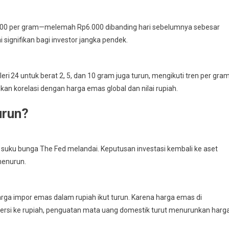
88.000 per gram—melemah Rp6.000 dibanding hari sebelumnya sebesar
i signifikan bagi investor jangka pendek.
leri 24 untuk berat 2, 5, dan 10 gram juga turun, mengikuti tren per gram
nkan korelasi dengan harga emas global dan nilai rupiah.
urun?
i suku bunga The Fed melandai. Keputusan investasi kembali ke aset
menurun.
arga impor emas dalam rupiah ikut turun. Karena harga emas di
versi ke rupiah, penguatan mata uang domestik turut menurunkan harga