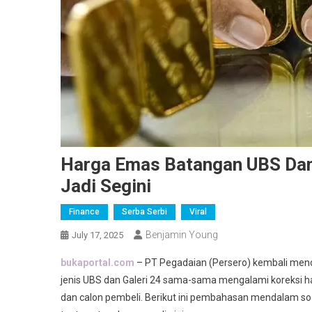
Harga Emas Batangan UBS Dan 
Jadi Segini
Finance
Serba Serbi
Viral
Benjamin Young
July 17, 2025
bukaportal.com
– PT Pegadaian (Persero) kembali menc
jenis UBS dan Galeri 24 sama-sama mengalami koreksi 
dan calon pembeli. Berikut ini pembahasan mendalam so