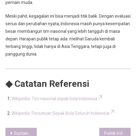
pemain muda.
Meski pahit, kegagalan ini bisa menjadi titik balik. Dengan evaluasi
serius dan perubahan nyata, Indonesia masih punya kesempatan
besar membangun tim nasional yang lebih tangguh di masa
depan. Harapan publik tetap ada: melihat Garuda kembali
terbang tinggi, tidak hanya di Asia Tenggara, tetapi juga di
panggung dunia.
◆ Catatan Referensi
Wikipedia: Tim nasional sepak bola Indonesia
Wikipedia: Persatuan Sepak Bola Seluruh Indonesia
Post
Sustainable Fashion Indonesia 2025: Tren Ramah Lingkungan dan Ekonomi Sirkular
Politik Indonesia 2025: Dinamika Pemerintahan dan Tuntutan Reformasi