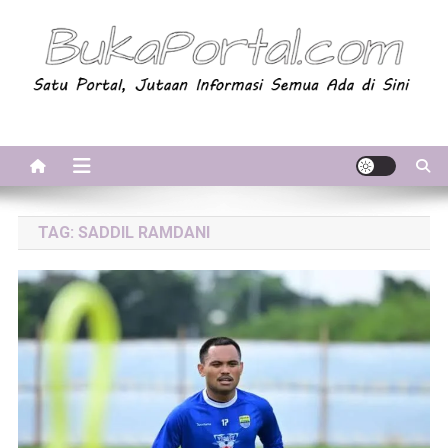
Skip
to
content
BukaPortal.com
Satu Portal, Jutaan Informasi. Semua Ada di Sini!
TAG:
SADDIL RAMDANI