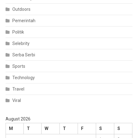
Outdoors
Pemerintah
Politik
Selebrity
Serba Serbi
Sports
Technology
Travel
Viral
August 2026
M
T
W
T
F
S
S