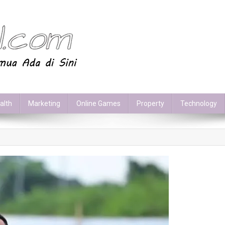
alth
Marketing
Online Games
Property
Technology