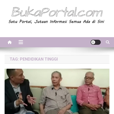
Skip
to
content
BukaPortal.com
Satu Portal, Jutaan Informasi. Semua Ada di Sini!
TAG:
PENDIDIKAN TINGGI