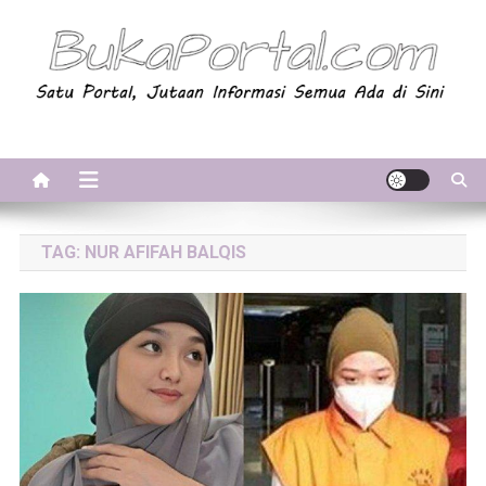
Skip
to
content
BukaPortal.com
Satu Portal, Jutaan Informasi. Semua Ada di Sini!
TAG:
NUR AFIFAH BALQIS