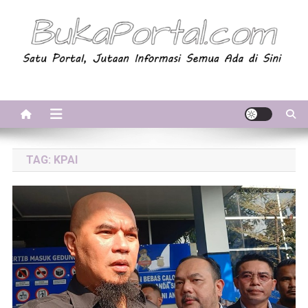
Skip
to
content
BukaPortal.com
Satu Portal, Jutaan Informasi. Semua Ada di Sini!
TAG:
KPAI