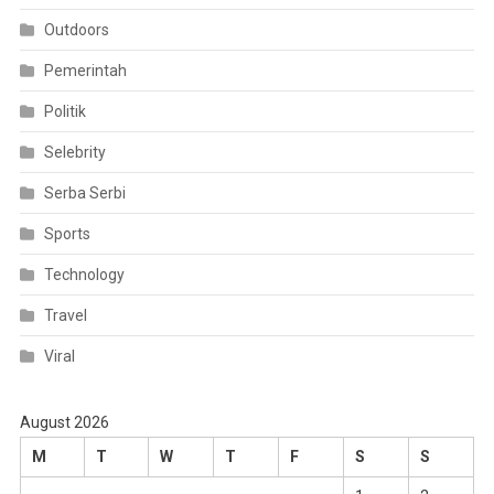
Outdoors
Pemerintah
Politik
Selebrity
Serba Serbi
Sports
Technology
Travel
Viral
August 2026
M
T
W
T
F
S
S