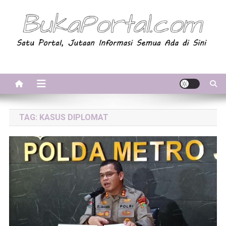
Skip
to
content
BukaPortal.com
Satu Portal, Jutaan Informasi. Semua Ada di Sini!
TAG:
KASUS DIPLOMAT