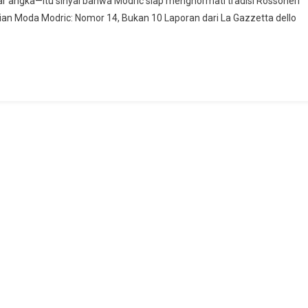
dar angka—itu sinyal bahwa Modric siap menghormati tradisi Rossoneri
tian Moda Modric: Nomor 14, Bukan 10 Laporan dari La Gazzetta dello