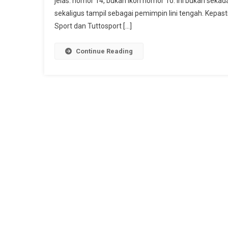
jelas: nomor 14, bukan ikon nomor 10. Ini bukan seka
sekaligus tampil sebagai pemimpin lini tengah. Kepas
Sport dan Tuttosport […]
Continue Reading