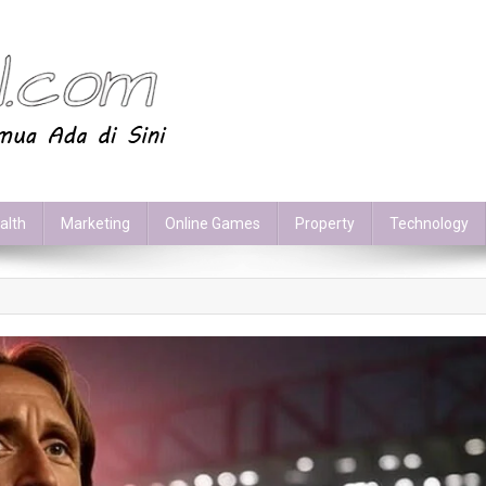
alth
Marketing
Online Games
Property
Technology