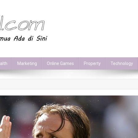
alth
Marketing
Online Games
Property
Technology